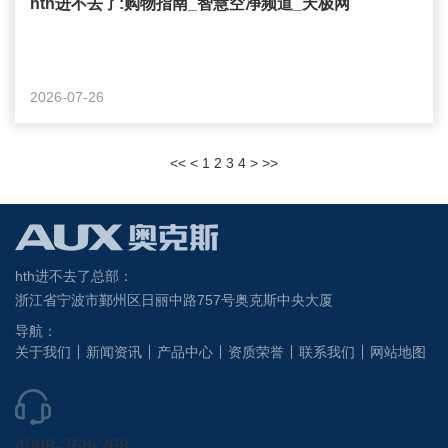
hth进不去了:购物指南_智慧空净频道_天极网
2026-07-26
<<
<
1
2
3
4
>
>>
hth进不去了总部：
浙江省宁波市鄞州区日丽中路757号奥克斯中央大厦
导航：
关于我们
新闻资讯
产品中心
资质荣誉
联系我们
网站地图
4008-268-268