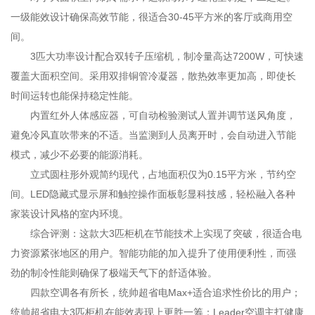
一级能效设计确保高效节能，很适合30-45平方米的客厅或商用空
间。
3匹大功率设计配合双转子压缩机，制冷量高达7200W，可快速
覆盖大面积空间。采用双排铜管冷凝器，散热效率更加高，即使长
时间运转也能保持稳定性能。
内置红外人体感应器，可自动检验测试人置并调节送风角度，
避免冷风直吹带来的不适。当监测到人员离开时，会自动进入节能
模式，减少不必要的能源消耗。
立式圆柱形外观简约现代，占地面积仅为0.15平方米，节约空
间。LED隐藏式显示屏和触控操作面板彰显科技感，轻松融入各种
家装设计风格的室内环境。
综合评测：这款大3匹柜机在节能技术上实现了突破，很适合电
力资源紧张地区的用户。智能功能的加入提升了使用便利性，而强
劲的制冷性能则确保了极端天气下的舒适体验。
四款空调各有所长，统帅超省电Max+适合追求性价比的用户；
统帅超省电大3匹柜机在能效表现上更胜一筹；Leader空调主打健康